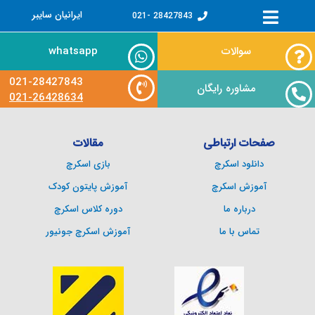
فتن
ایرانیان سایبر
28427843 -021
ه
حتوا
سوالات
whatsapp
021-28427843
مشاوره رایگان
021-26428634
صفحات ارتباطی
مقالات
دانلود اسکرچ
بازی اسکرچ
آموزش اسکرچ
آموزش پایتون کودک
درباره ما
دوره کلاس اسکرچ
تماس با ما
آموزش اسکرچ جونیور