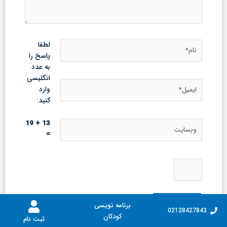
نام*
لطفا
پاسخ را
به عدد
انگلیسی
ایمیل*
وارد
کنید:
وبسایت
13 + 19
=
برنامه نویسی
02128427843
کودکان
ثبت نام