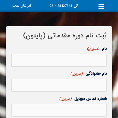
فتن
ایرانیان سایبر
28427843 -021
ه
حتوا
ثبت نام دوره مقدماتی (پایتون)
نام
(ضروری)
نام خانوادگی
(ضروری)
شماره تماس موبایل
(ضروری)