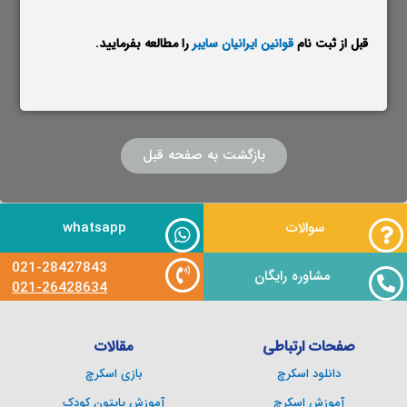
قبل از ثبت نام
قوانین ایرانیان سایبر
را مطالعه بفرمایید.
بازگشت به صفحه قبل
سوالات
whatsapp
021-28427843
مشاوره رایگان
021-26428634
صفحات ارتباطی
مقالات
دانلود اسکرچ
بازی اسکرچ
آموزش اسکرچ
آموزش پایتون کودک