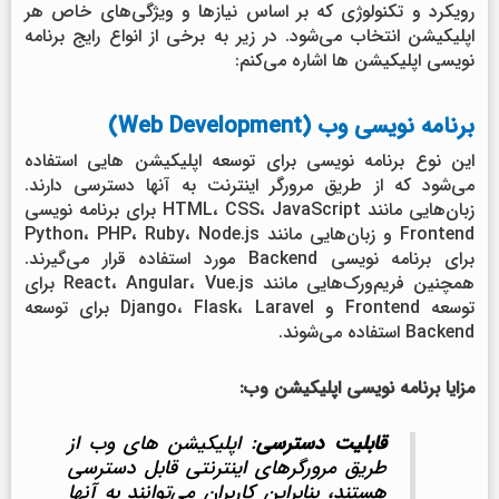
رویکرد و تکنولوژی که بر اساس نیازها و ویژگی‌های خاص هر
اپلیکیشن انتخاب می‌شود. در زیر به برخی از انواع رایج برنامه
نویسی اپلیکیشن ها اشاره می‌کنم:
برنامه نویسی وب (Web Development)
این نوع برنامه نویسی برای توسعه اپلیکیشن هایی استفاده
می‌شود که از طریق مرورگر اینترنت به آنها دسترسی دارند.
زبان‌هایی مانند HTML، CSS، JavaScript برای برنامه نویسی
Frontend و زبان‌هایی مانند Python، PHP، Ruby، Node.js
برای برنامه نویسی Backend مورد استفاده قرار می‌گیرند.
همچنین فریم‌ورک‌هایی مانند React، Angular، Vue.js برای
توسعه Frontend و Django، Flask، Laravel برای توسعه
Backend استفاده می‌شوند.
مزایا برنامه نویسی اپلیکیشن وب:
قابلیت دسترسی
: اپلیکیشن های وب از
طریق مرورگرهای اینترنتی قابل دسترسی
هستند، بنابراین کاربران می‌توانند به آنها