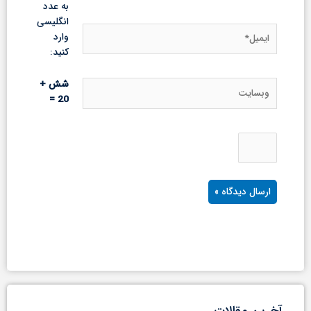
به عدد
انگلیسی
ایمیل*
وارد
کنید:
وبسایت
شش +
20 =
آخرین مقالات