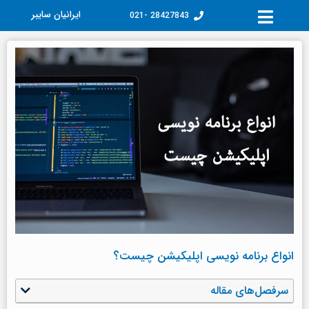
فتن
ایرانیان سایبر
28427843 -021
ه
حتوا
انواع برنامه نویسی اپلیکیشن چیست؟
سرفصل‌های مقاله