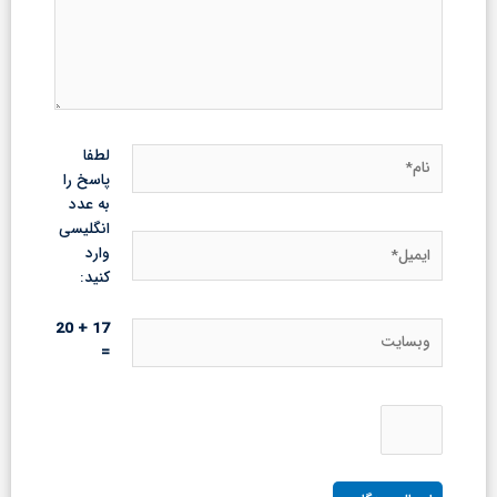
نام*
لطفا
پاسخ را
به عدد
انگلیسی
ایمیل*
وارد
کنید:
وبسایت
17 + 20
=