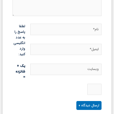
نام*
لطفا
پاسخ را
به عدد
انگلیسی
ایمیل*
وارد
کنید:
وبسایت
یک +
شانزده
=