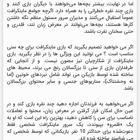
اما در نهایت، بیشتر بچه‌ها می‌خواهند با دیگران بازی کنند و
بازی چند نفره خطراتی را به همراه دارد. اگرچه جوامع ماینکرافت
عموماً استقبال می‌کنند و مدیران سرور مسئول منظم نگه داشتن
کارها هستند، بچه‌ها می‌توانند در معرض زبان تند، قلدری و
حتی سخنان نفرت باشند.
اگر می خواهید تصمیم بگیرید که بازی ماینکرافت برای چه سنی
مناسب است ؟ می توانید این ویژگی ها را در نظر بگیرید. بازی
ماینکرافت از شکارچیان نیز مصون نیست. و از آنجایی که
طرفداران بازی از سنی تا بزرگسالان رنج می برند، محیط های
ساخته شده توسط بازیکن می تواند شامل نبردهای خونین (اما
نه وحشتناک)، سناریوهای جنسی و سایر محتوای بزرگسالان
باشد.
اگر می‌خواهید به فرزندتان اجازه دهید چند نفره بازی کند و در
عین حال امکان قرار گرفتن در معرض زبان، محتوا و تعاملات
نامناسب برای سن را کاهش دهید، بهترین راه این است که او به
یک «قلمرو» بپیوندد، یک سرور ماینکرافت شخصی فقط
دعوت‌شده برای حداکثر 10 نفر. بازیکنانی که توسط شخصی که
می شناسند ساخته شده اند.