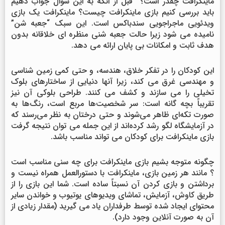
ماینکرافت چقدر است؟ قبل از انکه به این سوال جواب دهیم
باید بررسی کنیم بازی ماینکرافت چیست؟ ماینکرافت یک بازی
ویدئویی ماجراجویی سندباکس است. این سبک “جعبه شن”
نامیده می شود زیرا حالت جعبه شنی منظره ای خلاقانه بدون
هدف ثابت و امکانات بی پایان ارائه می دهد.
این کودکان را در تفکر خلاق، هندسه، و حتی کمی زمین شناسی
و مهندسی غرق می کند، زیرا آنها دنیایی از ساختارهای بلوک
تخیلی را می سازند و کشف می کنند. طراحی بلوکی آن نیز
تقریباً بچه گانه است: سر شخصیت‌ها مربع است، رنگ‌ها به
صورت تکه‌ای ظاهر می‌شوند و حتی درختان به نظر می‌رسند که
در آزمایشگاه لگو رشد کرده‌اند از این جمله می توان نتیجه گرفت
بازی ماینکرافت برای کودکان می تواند مناسب باشد.
چگونه متوجه بشیم بازی ماینکرافت برای چه سنی مناسب است
؟ مانند هر زمین بازی، ماینکرافت با دستورالعمل همراه نیست و
برداشتن و بازی کردن آن نسبتاً ساده است. شما این بازی را از
طریق کاوش، آزمایش، تماشای ویدیوهای یوتیوب و خواندن سایر
محتوای ایجاد شده توسط طرفداران یاد می گیرید (مقدار زیادی از
آن به صورت آنلاین وجود دارد).