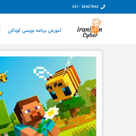
فتن
28427843 -021
ه
حتوا
آموزش برنامه نویسی کودکان
ک