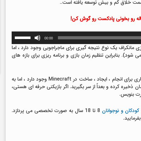
سمت خلاق کم و بیش توسعه یافته است..
اله رو بخونی پادکست رو گوش کن!
برای
00:00
افزایش
ازی مانکراف یک نوع نتیجه گیری برای ماجراجویی وجود دارد ، اما
یا
ی شود). بنابراین تنظیم زمان بازی و برنامه ریزی برای بازه های
کاهش
صدا
از
برای بازیکنان بازی ماین کرافت ، مطمئناً همیشه کاری برای انجام ، ایجاد ، ساخت در Minecraft وجود دارد ، اما به
کلیدهای
مان ذخیره کرده و بعداً از سر بگیرید. اگر بازیکنی حرفه ای هستی،
بالا
رت بنویس.
و
پایین
کودکان و نوجوانان
8 تا 18 سال به صورت تخصصی می پردازد.
استفاده
فرمایید.
کنید.