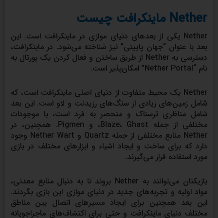
Nether ماینکرافت چیست
Nether یکی از بعد‌های دنیای موازی در ماینکرافت است. این
بعد با عنوان “جهان پایینی” نیز شناخته می‌شود. در ماینکرافت،
دسترسی به Nether از طریق ساختن و فعال کردن یک پورتال به
نام “Nether Portal” امکان‌پذیر است.
Nether یک محیط متفاوت از دنیای اصلی ماینکرافت است، که
شامل زمین‌های زیادی از سنگ‌های رزیدنت و لاو است. این بعد
شامل مناظری ترسناک و منحصر به فرد است، با موجودات
مختلفی از جمله Blaze، Ghast، و Pigmen. همچنین، در
Nether منابع مختلفی از جمله Quartz و Nether Wart وجود
دارد که برای ساخت و ایجاد اشیاء و ابزارهای مختلف در بازی
مورد استفاده قرار می‌گیرند.
بازیکنان می‌توانند به Nether بروند تا به دنبال منابع معدنی،
مواد اولیه و تجربه‌های جدید در دنیای موازی این بازی بگردند.
این بعد همچنین برای ایجاد مسیرهای اتصال بین مناطق
مختلف دنیای ماینکرافت و حتی برای اکتشاف‌های ماجراجویانه