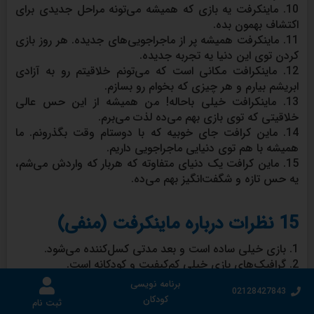
10. ماینکرفت یه بازی که همیشه می‌تونه مراحل جدیدی برای
اکتشاف بهمون بده.
11. ماینکرفت همیشه پر از ماجراجویی‌های جدیده. هر روز بازی
کردن توی این دنیا یه تجربه جدیده.
12. ماینکرافت مکانی است که می‌تونم خلاقیتم رو به آزادی
ابریشم بیارم و هر چیزی که بخوام رو بسازم.
13. ماینکرافت خیلی باحاله! من همیشه از این حس عالی
خلاقیتی که توی بازی بهم می‌ده لذت می‌برم.
14. ماین کرافت جای خوبیه که با دوستام وقت بگذرونم. ما
همیشه با هم توی دنیایی ماجراجویی داریم.
15. ماین کرافت یک دنیای متفاوته که هربار که واردش می‌شم،
یه حس تازه و شگفت‌انگیز بهم می‌ده.
15 نظرات درباره ماینکرفت (منفی)
1. بازی خیلی ساده است و بعد مدتی کسل‌کننده می‌شود.
2. گرافیک‌های بازی خیلی کم‌کیفیت و کودکانه است.
3. موجودات ترسناک در بازی می‌توانند کابوس‌هایی برایمان ایجاد
برنامه نویسی
02128427843
کنند.
کودکان
ثبت نام
4. برخی از دستورات و قوانین بازی را سخت می‌فهمم و این