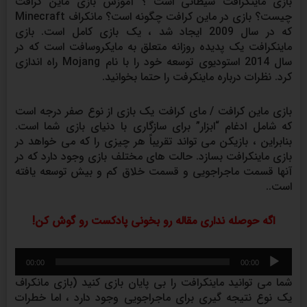
بازی ماینکرافت شیطانی است ؟ آموزش بازی ماین کرافت
چیست؟ بازی در ماین کرافت چگونه است؟ مانکراف Minecraft
که در سال 2009 ایجاد شد ، یک بازی کامل است. بازی
ماینکرافت یک پدیده روزانه متعلق به مایکروسافت است که در
سال 2014 استودیوی توسعه خود را با نام Mojang راه اندازی
کرد. نظرات درباره ماینکرفت را حتما بخوانید.
بازی ماین کرافت / مای کرافت یک بازی از نوع صفر درجه است
که شامل ادغام “ابزار” برای سازگاری با دنیای بازی شما است.
بنابراین ، بازیکن می تواند تقریباً هر چیزی را که می خواهد در
بازی ماینکرافت بسازد. حالت های مختلف بازی وجود دارد که در
آنها قسمت ماجراجویی و قسمت خلاق کم و بیش توسعه یافته
است..
اگه حوصله نداری مقاله رو بخونی پادکست رو گوش کن!
پخش‌کننده
00:00
00:00
صوت
شما می توانید ماینکرافت را بی پایان بازی کنید (بازی مانکراف
یک نوع نتیجه گیری برای ماجراجویی وجود دارد ، اما خطرات