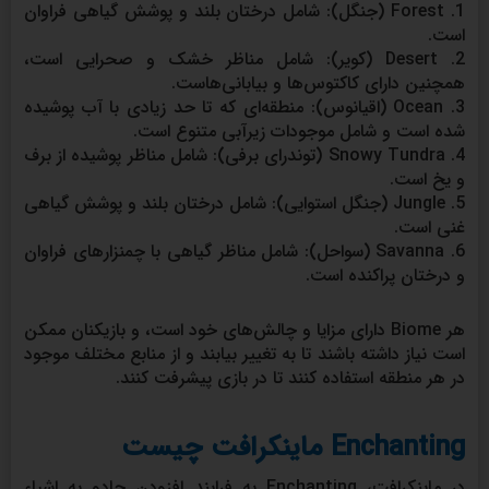
1. Forest (جنگل): شامل درختان بلند و پوشش گیاهی فراوان
است.
2. Desert (کویر): شامل مناظر خشک و صحرایی است،
همچنین دارای کاکتوس‌ها و بیابانی‌هاست.
3. Ocean (اقیانوس): منطقه‌ای که تا حد زیادی با آب پوشیده
شده است و شامل موجودات زیرآبی متنوع است.
4. Snowy Tundra (توندرای برفی): شامل مناظر پوشیده از برف
و یخ است.
5. Jungle (جنگل استوایی): شامل درختان بلند و پوشش گیاهی
غنی است.
6. Savanna (سواحل): شامل مناظر گیاهی با چمنزارهای فراوان
و درختان پراکنده است.
هر Biome دارای مزایا و چالش‌های خود است، و بازیکنان ممکن
است نیاز داشته باشند تا به تغییر بیابند و از منابع مختلف موجود
در هر منطقه استفاده کنند تا در بازی پیشرفت کنند.
Enchanting ماینکرافت چیست
در ماینکرافت، Enchanting به فرایند افزودن جادو به اشیاء