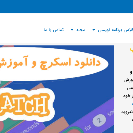
لاس برنامه نویسی
مجله
تماس با ما
ب
و
موزش
می
 خود
ندروید