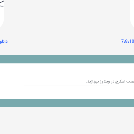
دانلود ا
نصب اسکرچ در ویندوز بپردازید.