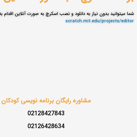
شما میتوانید بدون نیاز به دانلود و نصب اسکرچ به صورت آنلاین اقدام 
فایل با پسوند exe را اجرا کنید.
scratch.mit.edu/projects/editor
خیلی راحت! تمام شد.
مشاوره رایگان برنامه نویسی کودکان
02128427843
02126428634