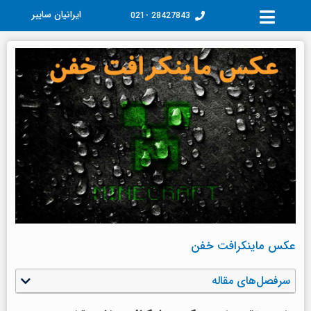
فتن
ایرانیان سایبر
28427843 -021
ه
حتوا
عکس ماینکرافت خفن
سرفصل‌های مقاله