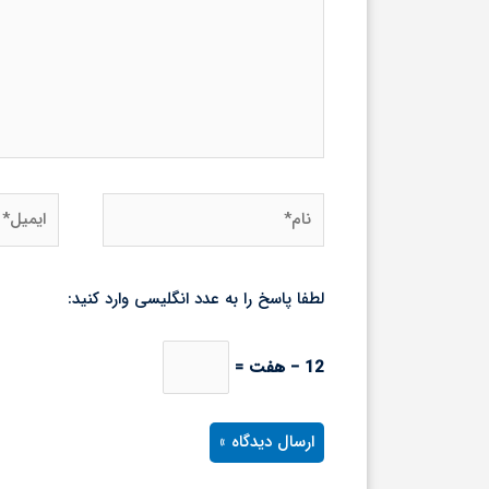
نام*
ایمیل*
لطفا پاسخ را به عدد انگلیسی وارد کنید:
12 − هفت =