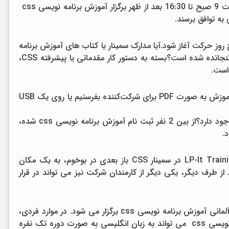
باشند. در روز دوم تا آخر دوره، این دوره ها از ساعت 9 صبح تا 16:30 بعد از ظهر برگزار آموزش برنامه نویسی css
به توافق برسند.
 تواند از ساعت 8:00 صبح یا 8:30 صبح روز حرکت آغاز شود.آیا مدارک سمینار یا کتاب های آموزش برنامه
نویسی css تخصصی با موضوع CSS در قیمت گنجانده شده است؟بسته به دستور کار مقدماتی یا پیشرفته CSS،
در صورت نیاز می‌توانیم تمرین‌های CSS را بعد از آموزش به صورت PDF برای شرکت‌کننده بفرستیم یا روی یک USB
آموزش CSSآیا ضمانت عملکرد دوره های CSS وجود دارد؟از بین 2 نفر ثبت نام آموزش برنامه نویسی css شده،
بیماری شرکت کنندگان، می توان با مشاوره با LP-It Training در سمینار CSS باز بعدی در بوخوم، به یک مکان
ن مجددا رزرو کرد. از طرف دیگر، یکی دیگر از کارمندان شرکت نیز می تواند در قرار
به عنوان یک قاعده، دوره های آزاد CSS به زبان آلمانی آموزش برنامه نویسی css برگزار می شود. در موارد فردی،
سمینار CSS به درخواست مشتری آموزش برنامه نویسی css می تواند به زبان انگلیسی به صورت دوره تک نفره