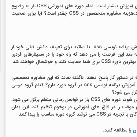
امنیت برنامه ریزی از طریق تاریخ های ثابت قدردان آموزش بیشتر است. تمام دوره های آموزشی CSS باز به وضوح
با مثال ها و تمرین های عملی مشخص می شوند.هزینه مشاوره متخصص در CSS چقدر است؟ آیا برای صحبت
بسیاری از مشتریان از گفتگوهای اولیه رایگان آموزش برنامه نویسی css با اساتید برای تعریف دانش قبلی خود از
علاقه مند این فرصت را می دهد که راه خود را در سمینارهای فردی
ه در دستور کار پاسخ دهند. ناگفته نماند که این مشاوره تخصصی
شایسته رایگان و بدون تعهد می باشد.چه انتخابی آموزش برنامه نویسی css در گروه دوره دارم؟ کدام گروه درسی
زار می شود؟
از آنجایی که اندازه گروه حداکثر به 5 نفر محدود می شود، دوره های CSS باز در فواصل زمانی منظم برگزار می شود.
تواند قرارهای موقت را در اتاق های آموزشی در بوخوم تنظیم کند. این بدان
ن
را مطالعه کنید.