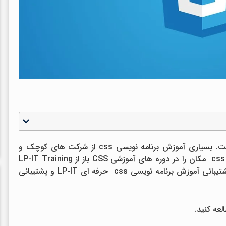
تمرکز سمینارهای CSS همیشه شرکت کنندگان است. بسیاری آموزش برنامه نویسی css از شرکت های کوچک و
متوسط ​​سالهاست که 1 تا 2 آموزش برنامه نویسی css مکان را در دوره های آموزشی CSS باز از LP-IT Training
برای کارمندان خود رزرو می کنند، زیرا در مرکز و پشتیبانی آموزش برنامه نویسی css حرفه ای LP-IT و پشتیبانی
لعه کنید.