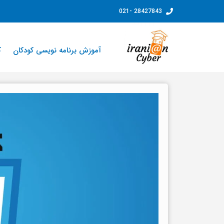
فتن
28427843 -021
ه
حتوا
آموزش برنامه نویسی کودکان
ک