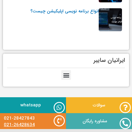
انواع برنامه نویسی اپلیکیشن چیست؟
ایرانیان سایبر
سوالات
whatsapp
021-28427843
مشاوره رایگان
021-26428634