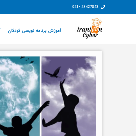
فتن
28427843 -021
ه
حتوا
آموزش برنامه نویسی کودکان
ک