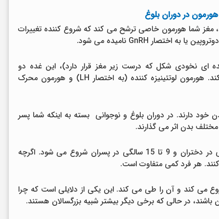
هورمون در دوران بلوغ
 مغز شما هورمون خاصی ترشح می کند که شروع کننده تغییرات
 اختصار GnRH نامیده می شود.
می رسد (غده ای نخودی شکل که درست زیر مغز قرار دارد)، این غده دو
هورمون بلوغ دیگر را در جریان خون ترشح می کند. هورمون لوتئینیزه کننده (به اختصار LH) و هورمون محرک
 خود دارند. در دوران بلوغ و نوجوانی بسته به اینکه شما پسر
ختلف بدن اثر می گذارند.
دوران بلوغ و نوجوانی معمولا بین 7 تا 13 سالگی در دختران و 9 تا 15 سالگی در پسران شروع می شود. اگرچه
 کنند. هر فرد کمی متفاوت است.
روع می کند و آن را طی می کند. این یکی از دلایلی است که چرا
باشند، در حالی که برخی دیگر بیشتر شبیه بزرگسالان هستند.