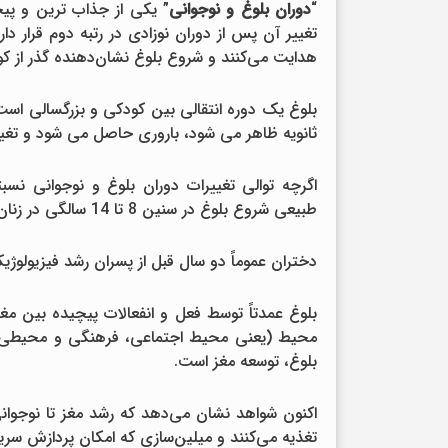
“
دوران بلوغ و نوجوانی
” یکی از جذاب ترین و پی
تغییر آن پس از دوران نوزادی در رتبه دوم قرار دار
هدایت می‌کنند و شروع بلوغ نشان‌دهنده گذر از ک
بلوغ یک دوره انتقالی بین کودکی و بزرگسالی
ثانویه ظاهر می شود، باروری حاصل می شود و تغی
اگرچه توالی تغییرات دوران بلوغ و نوجوانی نسب
طبیعی شروع بلوغ در سنین 8 تا 14 سالگی در زنان و سنین 9 تا 15 سالگی در مردان است.
دختران عموماً دو سال قبل از پسران رشد فیزیولوژ
بلوغ عمدتاً توسط فعل و انفعالات پیچیده بین م
محیط (یعنی محیط اجتماعی، فرهنگی و محیطی) د
بلوغ، توسعه مغز است.
اکنون شواهد نشان می‌دهد که رشد مغز تا نوجوانی ا
تغذیه می‌کنند و میلین‌سازی که امکان پردازش سریع