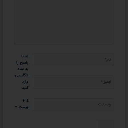
نام*
لطفا
پاسخ را
به عدد
انگلیسی
ایمیل*
وارد
کنید:
وبسایت
4 +
بیست =