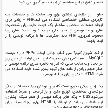
تفسیر دقیق تر این مفاهیم در زیر تصمیم گیری می شود.
جاوا – از ابزارهای نوشتن برای وب سایت ها و صفحات وب
کاربردی منطقی اختصاصی استفاده می کند.PHP – زبانی برای
ایجاد صفحات شخصی. ساختار یک فونت دارد. زبان شخصیت
های برنامه نویسی از صفر اصلی در ایجاد وب سایت های پویا
محبوب امروزی. PHP باید اسکریپت ها یا برنامه نویسی را از
ابتدا بفهمد.
از کجا شروع کنیم؟ سی کتاب جاش لوخاتا «PHP :. راه درست
“MySQL – سیستمی برای مدیریت این اصول اولیه. در طول روز
در ایجاد وب سایت هایی که نیاز به ذخیره سازی برنامه نویسی از
صفر حجم زیادی از داده های گروه بندی شده دارند استفاده می
شود.HTML – بدون زبان برنامه نویسی.
یک زبان ویکی نحوی است که برای نوشتن پایه صفحات وب (از
بلوک‌های ساختمان، توزیع متن و پاراگراف‌ها و غیره) استفاده
می‌شود.CSS – برگه های برنامه نویسی از صفر سبک آبشاری.
این فقط می تواند در ارتباط با HTML برای ایجاد سبک زبان
Wikisyntax و got استفاده شود.