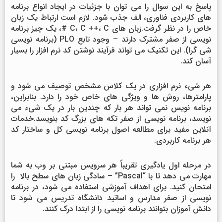
پاسخ به این سوال را می توان با جزئیات در ایجاد انواع برنامه
های کاربردی فناوری، الف جذب شود. لازم است ارتباط یک زبان
خاص را در نظر گرفت.زبان های C، C ++، C #، یک چیز برنامه
نویسی از صفر مشترک دارند – وجود تابع PLO (برنامه نویسی
شی گرا). این تکنیک می تواند فرآیند نوشتن کد نرم افزار را بسیار
آسان کند.
هر شیء نرم افزاری در یک کلاس مشخص توصیف می شود و
پارامترها، روش ها و ویژگی های خاص خود را دارد. بنابراین،
برنامه نویس نمی تواند هر بار که چندین بار در یک شیء می
نویسد، برنامه نویسی از صفر تکه های بزرگ کد بنویسد.خدمات
آنلاین مفید برای مطالعه اصول برنامه نویسی کل و ساختار کد
هر برنامه کاربردی.
در مرحله اول یادگیری تقریباً هر سرویس مبتنی بر وب به شما
مهارت می دهد تا با “Pascal” – سادگی زبان های سطح بالا را
امتحان کنید. برای اهداف آموزشی استفاده می شود، در برنامه
نویسی از صفر مدارس و اساتید دانشگاه تدریس می شود تا
دانش آموزان بتوانند برنامه نویسی را از ابتدا درک کنند.