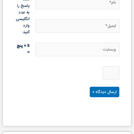
پاسخ را
به عدد
انگلیسی
ایمیل*
وارد
کنید:
وبسایت
5 × پنج
=