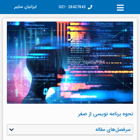
فتن
ایرانیان سایبر
28427843 -021
ه
حتوا
نحوه برنامه نویسی از صفر
سرفصل‌های مقاله